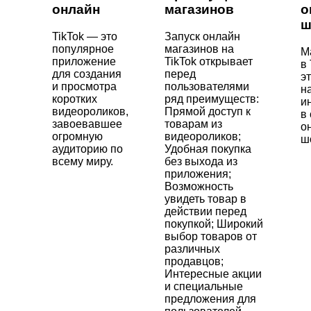
онлайн
магазинов
о
ш
TikTok — это
Запуск онлайн
популярное
магазинов на
М
приложение
TikTok открывает
в
для создания
перед
э
и просмотра
пользователями
н
коротких
ряд преимуществ:
и
видеороликов,
Прямой доступ к
в
завоевавшее
товарам из
о
огромную
видеороликов;
ш
аудиторию по
Удобная покупка
всему миру.
без выхода из
приложения;
Возможность
увидеть товар в
действии перед
покупкой; Широкий
выбор товаров от
различных
продавцов;
Интересные акции
и специальные
предложения для