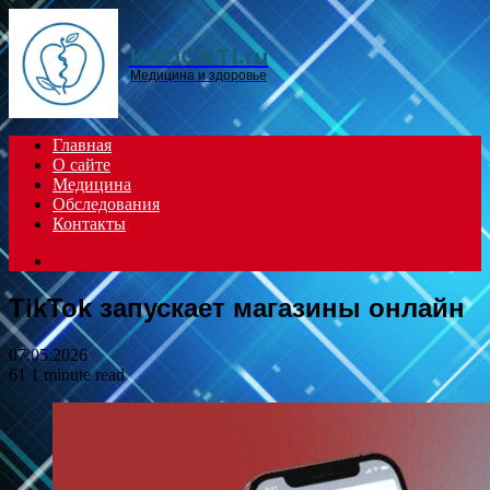
Menu
KRDCNTI.ru
Медицина и здоровье
Главная
О сайте
Медицина
Обследования
Контакты
Search
for
TikTok запускает магазины онлайн
07.05.2026
61
1 minute read