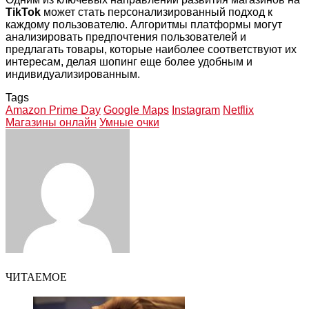
TikTok
может стать персонализированный подход к
каждому пользователю. Алгоритмы платформы могут
анализировать предпочтения пользователей и
предлагать товары, которые наиболее соответствуют их
интересам, делая шопинг еще более удобным и
индивидуализированным.
Tags
Amazon Prime Day
Google Maps
Instagram
Netflix
Магазины онлайн
Умные очки
Facebook
Twitter
LinkedIn
Tumblr
Pinterest
Reddit
VKontakte
Odnoklassniki
Skype
WhatsApp
Telegram
Viber
Share
Print
via
Email
ЧИТАЕМОЕ