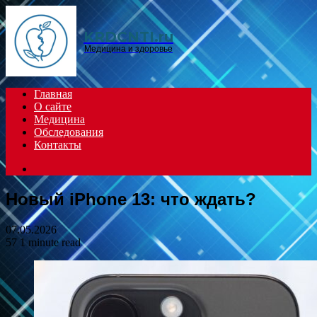
Menu
KRDCNTI.ru
Медицина и здоровье
Главная
О сайте
Медицина
Обследования
Контакты
Search
for
Новый iPhone 13: что ждать?
07.05.2026
57
1 minute read