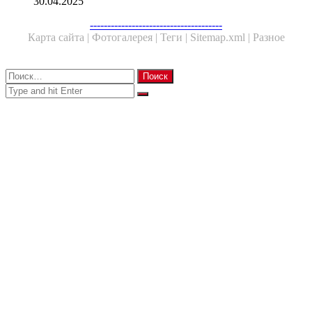
30.04.2025
Facebook
Twitter
WhatsApp
Telegram
--------------------------------------
Карта сайта |
Фотогалерея |
Теги |
Sitemap.xml |
Разное
Close
Найти:
Close
Search
for