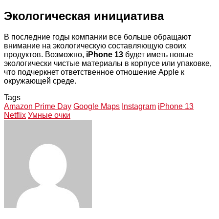
Экологическая инициатива
В последние годы компании все больше обращают
внимание на экологическую составляющую своих
продуктов. Возможно,
iPhone 13
будет иметь новые
экологически чистые материалы в корпусе или упаковке,
что подчеркнет ответственное отношение Apple к
окружающей среде.
Tags
Amazon Prime Day
Google Maps
Instagram
iPhone 13
Netflix
Умные очки
Facebook
Twitter
LinkedIn
Tumblr
Pinterest
Reddit
VKontakte
Odnoklassniki
Skype
WhatsApp
Telegram
Viber
Share
Print
via
Email