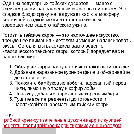
Один из популярных тайских десертов — манго с
клейким рисом, заправленный кокосовым молоком. Это
сладкое блюдо сразу же погружает вас в атмосферу
восточной сладкой кухни и станет отличным
завершением вашего тайского ужина.
Готовить тайское карри — это настоящее искусство,
требующее внимания к деталям и умения балансировать
вкусы. Сегодня мы расскажем вам о рецепте
классического тайского карри, который порадует вас и
ваших близких.
Обжарьте карри пасту в горячем кокосовом молоке.
Добавьте нарезанное куриное филе и обжаривайте
до готовности.
Положите бамбуковые побеги, нарезанный перец
чили, лимонную траву и кафир лайм.
По вкусу добавьте нарезанный корень имбиря.
Тушите все ингредиенты до готовности и
наслаждайтесь ароматным тайским карри.
Tags
грибной крем-суп
запеченые цуккини
карри с курицей
рецепты пасты
тайское карри
тирамису с шоколадом
Facebook
Twitter
LinkedIn
Tumblr
Pinterest
Reddit
VKontakte
Odnoklassniki
Skype
WhatsApp
Telegram
Viber
Share
Print