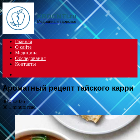
Menu
KRDCNTI.ru
Медицина и здоровье
Главная
О сайте
Медицина
Обследования
Контакты
Search
for
Ароматный рецепт тайского карри
06.05.2026
38
1 minute read